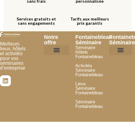
sans frais
personnalisée
Services gratuits et
Tarifs aux meilleurs
sans engagements
prix garantis
Notre
Fontainebleau
Fontaineb
offre
Séminaire
Séminaire
Meilleurs
Séminaire
lieux, hôtels
Hôtels
et activités
Fontainebleau
pour vos
Hôtels et lieux
Activités incentives
Je souhaite être référencé
Je confie mon projet
Espace Partenai
séminaires
Activités
d’entreprise
Séminaire
Fontainebleau
Lieux
Séminaire
Fontainebleau
Séminaire
Fontainebleau