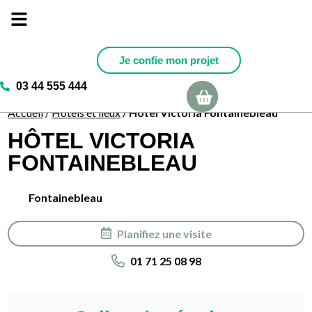
Je confie mon projet
03 44 555 444
Ma sélection
Accueil
/
Hotels et lieux
/
Hôtel Victoria Fontainebleau
HÔTEL VICTORIA
FONTAINEBLEAU
Fontainebleau
Planifiez une visite
01 71 25 08 98