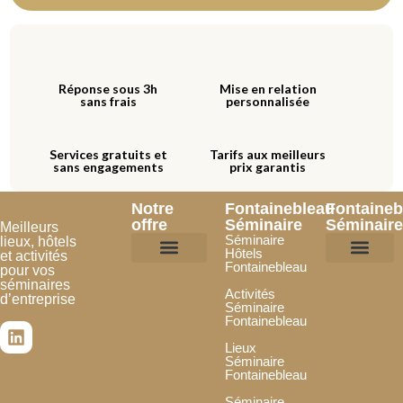
Réponse sous 3h
Mise en relation
sans frais
personnalisée
Services gratuits et
Tarifs aux meilleurs
sans engagements
prix garantis
Notre
Fontainebleau
Fontaineb
offre
Séminaire
Séminaire
Meilleurs
Séminaire
lieux, hôtels
Hôtels
et activités
Fontainebleau
pour vos
Hôtels et lieux
Activités incentives
Je souhaite être référencé
Je confie mon projet
Espace Partenai
séminaires
Activités
d’entreprise
Séminaire
Fontainebleau
Lieux
Séminaire
Fontainebleau
Séminaire