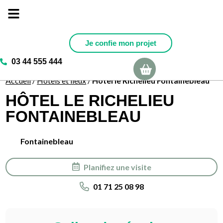
Je confie mon projet
03 44 555 444
Ma sélection
Accueil
/
Hotels et lieux
/
Hôtel le Richelieu Fontainebleau
HÔTEL LE RICHELIEU
FONTAINEBLEAU
Fontainebleau
Planifiez une visite
01 71 25 08 98