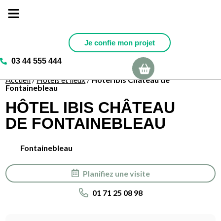
Je confie mon projet
03 44 555 444
Ma sélection
Accueil
/
Hotels et lieux
/
Hôtel Ibis Château de
Fontainebleau
HÔTEL IBIS CHÂTEAU
DE FONTAINEBLEAU
Fontainebleau
Planifiez une visite
01 71 25 08 98