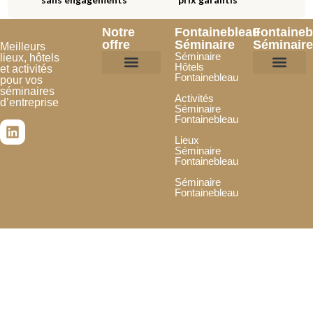
Notre
Fontainebleau
Fontaineb
offre
Séminaire
Séminaire
Meilleurs
Séminaire
lieux, hôtels
Hôtels
et activités
Fontainebleau
pour vos
Hôtels et lieux
Activités incentives
Je souhaite être référencé
Je confie mon projet
Espace Partenai
séminaires
Activités
d’entreprise
Séminaire
Fontainebleau
Lieux
Séminaire
Fontainebleau
Séminaire
Fontainebleau