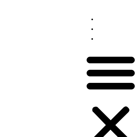
ôtels
au
Je souhaite être
éminaire
Fontainebleau
référencé
au
Séminaire
Je confie mon
aire
projet
au
Espace Partenaires
ontainebleau