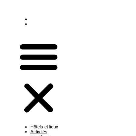
Séminaire H
Fontaineble
Hôtels et lieux
Activités S
otre
Fontainebleau
Activités
Fontaineble
ffre
Séminaire
incentives
Lieux Sémin
Fontaineble
Séminaire F
Hôtels et lieux
Activités