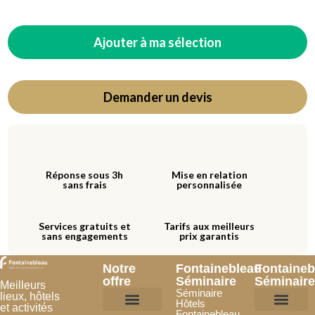
Ajouter à ma sélection
Demander un devis
Réponse sous 3h
Mise en relation
sans frais
personnalisée
Services gratuits et
Tarifs aux meilleurs
sans engagements
prix garantis
Notre
Fontainebleau
Fontaineb
offre
Séminaire
Séminaire
Meilleurs
Séminaire
lieux, hôtels
Hôtels
et activités
Fontainebleau