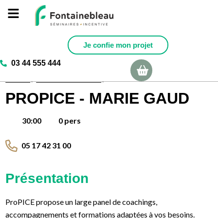
Je confie mon projet
03 44 555 444
Ma sélection
Accueil
/
Activités incentives
/
ProPICE – Marie Gaud
PROPICE - MARIE GAUD
0 pers
30:00
05 17 42 31 00
Présentation
ProPICE propose un large panel de coachings,
accompagnements et formations adaptées à vos besoins.