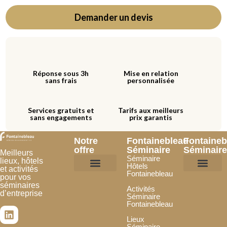
Demander un devis
Réponse sous 3h
Mise en relation
sans frais
personnalisée
Services gratuits et
Tarifs aux meilleurs
sans engagements
prix garantis
Notre
Fontainebleau
Fontaineb
offre
Séminaire
Séminaire
Meilleurs
Séminaire
lieux, hôtels
Hôtels
et activités
Fontainebleau
pour vos
Hôtels et lieux
Activités incentives
Je souhaite être référencé
Je confie mon projet
Espace Partenai
séminaires
Activités
d’entreprise
Séminaire
Fontainebleau
Lieux
Séminaire