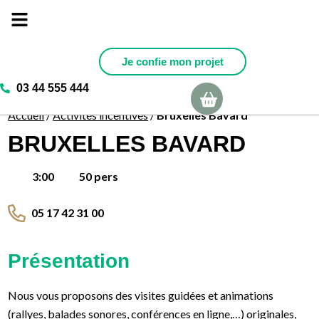
Je confie mon projet
03 44 555 444
Ma sélection
Accueil
/
Activités incentives
/
Bruxelles Bavard
BRUXELLES BAVARD
50 pers
3:00
05 17 42 31 00
Présentation
Nous vous proposons des visites guidées et animations
(rallyes, balades sonores, conférences en ligne,…) originales,